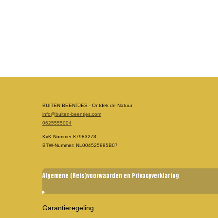
BUITEN BEENTJES - Ontdek de Natuur
info@buiten-beentjes.com
0625555004
KvK-Nummer 87983273
BTW-Nummer: NL004525995B07
Algemene (Reis)voorwaarden en Privacyverklaring
Garantieregeling