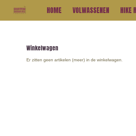
Ga
HOME
VOLWASSENEN
HIKE 
direct
naar
de
hoofdinhoud
Winkelwagen
Er zitten geen artikelen (meer) in de winkelwagen.